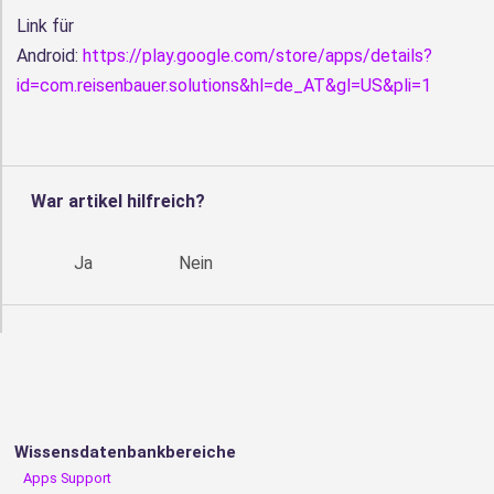
Link für
Android:
https://play.google.com/store/apps/details?
id=com.reisenbauer.solutions&hl=de_AT&gl=US&pli=1
War artikel hilfreich?
Ja
Nein
Wissensdatenbankbereiche
Apps Support